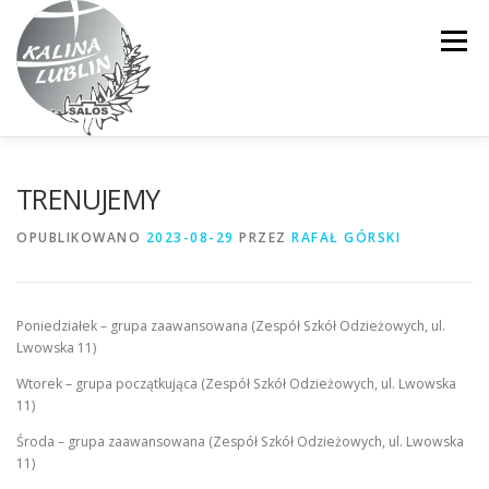
Przejdź
do
Menu
treści
STRONA GŁÓWNA
SEKCJE SPORTOWE
O NAS
TRENUJEMY
OPUBLIKOWANO
2023-08-29
PRZEZ
RAFAŁ GÓRSKI
CO ROBIMY?
GALERIA
KADRA
Poniedziałek – grupa zaawansowana (Zespół Szkół Odzieżowych, ul.
AKTUALNOŚCI
KONTAKT
Lwowska 11)
Wtorek – grupa początkująca (Zespół Szkół Odzieżowych, ul. Lwowska
11)
Środa – grupa zaawansowana (Zespół Szkół Odzieżowych, ul. Lwowska
11)