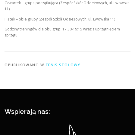
Czwartek – grupa początkująca (Zespół Szkół Odzieżowych, ul. Lwowska
11)
Piątek – obie grupy (Zespół Szkół Odzieżowych, ul. Lwowska 11)
Godziny treningów dla obu grup: 17:30-19:15 wraz z uprzątnięciem
sprzętu
OPUBLIKOWANO W
TENIS STOŁOWY
Wspierają nas: