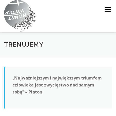
Przejdź
do
Menu
treści
STRONA GŁÓWNA
SEKCJE SPORTOWE
O NAS
TRENUJEMY
CO ROBIMY?
GALERIA
KADRA
„
Najważniejszym i największym triumfem
AKTUALNOŚCI
KONTAKT
człowieka jest zwycięstwo nad samym
sobą” – Platon