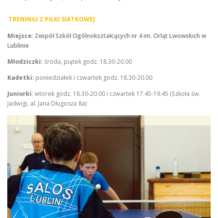
TRENINGI Z PIŁKI SIATKOWEJ
:
Miejsce
: Zespół Szkół Ogólnokształcących nr 4 im. Orląt Lwowskich w
Lublinie
Młodziczki:
środa, piątek godz. 18.30-20.00
Kadetki:
poniedziałek i czwartek godz. 18.30-20.00
Juniorki
: wtorek godz. 18.30-20.00 i czwartek 17.45-19.45 (Szkoła św.
Jadwigi, al. Jana Długosza 8a)