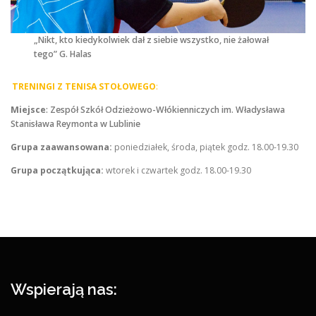
„Nikt, kto kiedykolwiek dał z siebie wszystko, nie żałował
tego” G. Halas
TRENINGI Z TENISA STOŁOWEGO
:
Miejsce
: Zespół Szkół Odzieżowo-Włókienniczych im. Władysława
Stanisława Reymonta w Lublinie
Grupa zaawansowana:
poniedziałek, środa, piątek godz. 18.00-19.30
Grupa początkująca:
wtorek i czwartek godz. 18.00-19.30
Wspierają nas: