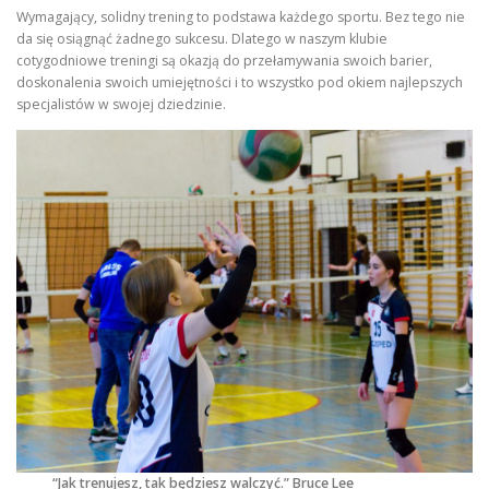
Wymagający, solidny trening to podstawa każdego sportu. Bez tego nie
da się osiągnąć żadnego sukcesu. Dlatego w naszym klubie
cotygodniowe treningi są okazją do przełamywania swoich barier,
doskonalenia swoich umiejętności i to wszystko pod okiem najlepszych
specjalistów w swojej dziedzinie.
“Jak trenujesz, tak będziesz walczyć.” Bruce Lee